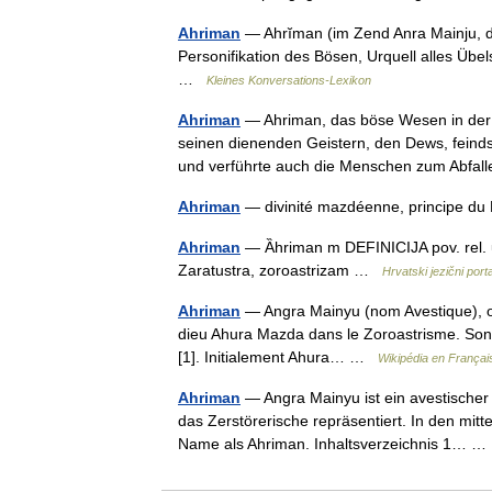
Ahriman
— Ahrĭman (im Zend Anra Mainju, d.i
Personifikation des Bösen, Urquell alles Üb
…
Kleines Konversations-Lexikon
Ahriman
— Ahriman, das böse Wesen in der 
seinen dienenden Geistern, den Dews, feindse
und verführte auch die Menschen zum Abf
Ahriman
— divinité mazdéenne, principe du
Ahriman
— Ȁhriman m DEFINICIJA pov. rel. u
Zaratustra, zoroastrizam …
Hrvatski jezični porta
Ahriman
— Angra Mainyu (nom Avestique), o
dieu Ahura Mazda dans le Zoroastrisme. Son
[1]. Initialement Ahura… …
Wikipédia en Françai
Ahriman
— Angra Mainyu ist ein avestischer 
das Zerstörerische repräsentiert. In den mitt
Name als Ahriman. Inhaltsverzeichnis 1… 