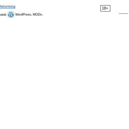
Advertising
18+
upal,
WordPress, MODx.