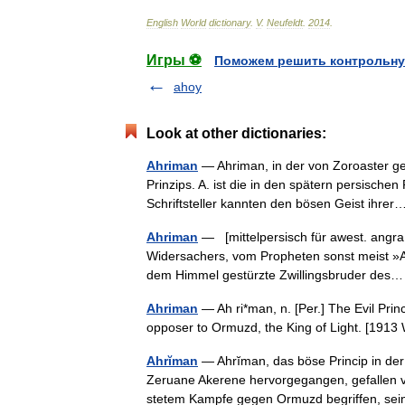
English
World
dictionary
.
V
.
Neufeldt
.
2014
.
Игры ⚽
Поможем решить контрольну
ahoy
Look at other dictionaries:
Ahriman
— Ahriman, in der von Zoroaster ges
Prinzips. A. ist die in den spätern persisch
Schriftsteller kannten den bösen Geist ihr
Ahriman
— [mittelpersisch für awest. angr
Widersachers, vom Propheten sonst meist »
dem Himmel gestürzte Zwillingsbruder de
Ahriman
— Ah ri*man, n. [Per.] The Evil Prin
opposer to Ormuzd, the King of Light. [191
Ahrĭman
— Ahrĭman, das böse Princip in der
Zeruane Akerene hervorgegangen, gefallen vo
stetem Kampfe gegen Ormuzd begriffen, 