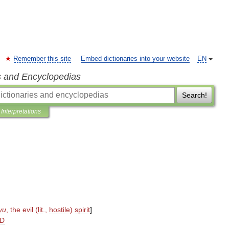
Remember this site
Embed dictionaries into your website
EN
s and Encyclopedias
Search!
Interpretations
yu
,
the
evil
(
lit
.,
hostile
)
spirit
]
D