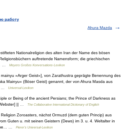
ю работу
Ahura Mazda
tifteten Nationalreligion des alten Iran der Name des bösen
en Religionsbüchern auftretende Namensform; die griechischen
er… …
Meyers Großes Konversations-Lexikon
a mainyu »Arger Geist«], von Zarathustra geprägte Benennung des
Aka Mainyu« (Böser Geist) genannt, der von Ahura Masda aus
s… …
Universal-Lexikon
ciple or Being of the ancient Persians; the Prince of Darkness as
3 Webster] || …
The Collaborative International Dictionary of English
 Religion Zoroasters, nächst Ormuzd (dem guten Princip) aus
m Guten u. mit seinen Geistern (Dews) im 3. u. 4. Weltalter in
seine… …
Pierer's Universal-Lexikon