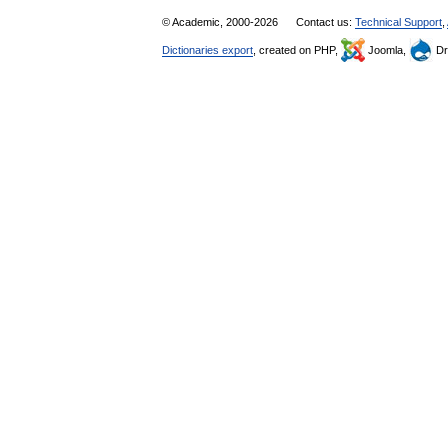
© Academic, 2000-2026
Contact us:
Technical Support
,
Dictionaries export
, created on PHP,
Joomla,
Dr