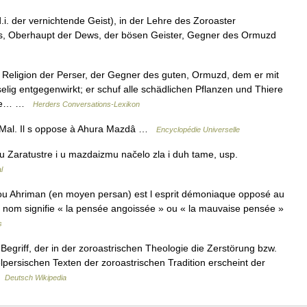
. der vernichtende Geist), in der Lehre des Zoroaster
els, Oberhaupt der Dews, der bösen Geister, Gegner des Ormuzd
Religion der Perser, der Gegner des guten, Ormuzd, dem er mit
lig entgegenwirkt; er schuf alle schädlichen Pflanzen und Thiere
alle… …
Herders Conversations-Lexikon
 Mal. Il s oppose à Ahura Mazdâ …
Encyclopédie Universelle
 Zaratustre i u mazdaizmu načelo zla i duh tame, usp.
l
u Ahriman (en moyen persan) est l esprit démoniaque opposé au
 nom signifie « la pensée angoissée » ou « la mauvaise pensée »
s
Begriff, der in der zoroastrischen Theologie die Zerstörung bzw.
elpersischen Texten der zoroastrischen Tradition erscheint der
…
Deutsch Wikipedia