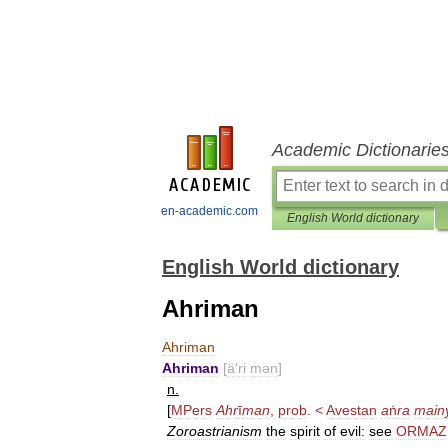
Academic Dictionarie
en-academic.com
English World dictionary
English World dictionary
Ahriman
Ahriman
Ahriman
[
ä
′
ri
mən
]
n
.
[
MPers
Ahr
ī
man
,
prob
. <
Avestan
a
ṅ
ra
main
Zoroastrianism
the
spirit
of
evil:
see
ORMAZ